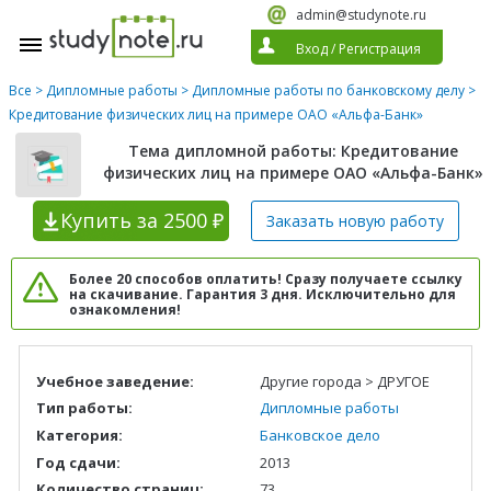
admin@studynote.ru
Вход
/
Регистрация
Все
>
Дипломные работы
>
Дипломные работы по банковскому делу
>
Кредитование физических лиц на примере ОАО «Альфа-Банк»
Тема дипломной работы: Кредитование
физических лиц на примере ОАО «Альфа-Банк»
Купить
за 2500 ₽
Заказать новую
работу
Более 20 способов оплатить! Сразу получаете ссылку
на скачивание. Гарантия 3 дня. Исключительно для
ознакомления!
Учебное заведение:
Другие города > ДРУГОЕ
Тип работы:
Дипломные работы
Категория:
Банковское дело
Год сдачи:
2013
Количество страниц:
73