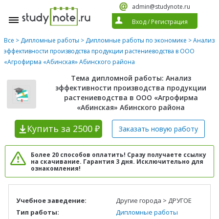
admin@studynote.ru
Вход
/
Регистрация
Все
>
Дипломные работы
>
Дипломные работы по экономике
> Анализ
эффективности производства продукции растениеводства в ООО
«Агрофирма «Абинская» Абинского района
Тема дипломной работы: Анализ
эффективности производства продукции
растениеводства в ООО «Агрофирма
«Абинская» Абинского района
Купить
за 2500 ₽
Заказать новую
работу
Более 20 способов оплатить! Сразу получаете ссылку
на скачивание. Гарантия 3 дня. Исключительно для
ознакомления!
Учебное заведение:
Другие города > ДРУГОЕ
Тип работы:
Дипломные работы