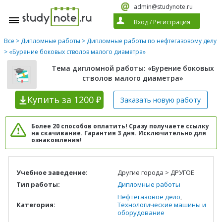
admin@studynote.ru
Вход
/
Регистрация
Все
>
Дипломные работы
>
Дипломные работы по нефтегазовому делу
> «Бурение боковых стволов малого диаметра»
Тема дипломной работы: «Бурение боковых
стволов малого диаметра»
Купить
за 1200 ₽
Заказать новую
работу
Более 20 способов оплатить! Сразу получаете ссылку
на скачивание. Гарантия 3 дня. Исключительно для
ознакомления!
Учебное заведение:
Другие города > ДРУГОЕ
Тип работы:
Дипломные работы
Нефтегазовое дело
,
Категория:
Технологические машины и
оборудование