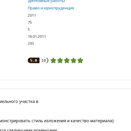
Дипломные работы
Право и юриспруденция
2011
75
5
16.01.2011
293
5.0
10
ельного участка в
монстрировать стиль изложения и качество материала):
тся следующими моментами: