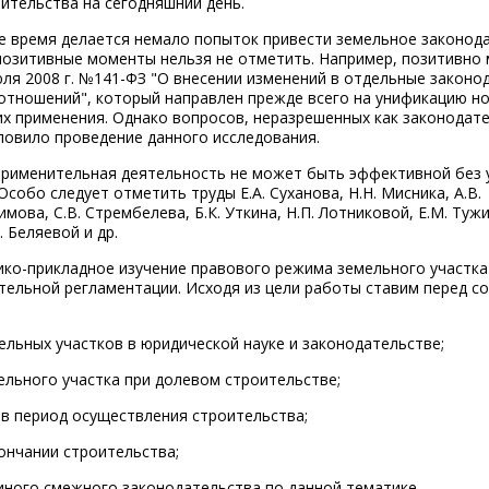
тельства на сегодняшний день.
е время делается немало попыток привести земельное законод
позитивные моменты нельзя не отметить. Например, позитивно
юля 2008 г. №141-ФЗ "О внесении изменений в отдельные законо
отношений", который направлен прежде всего на унификацию н
х применения. Однако вопросов, неразрешенных как законодате
словило проведение данного исследования.
оприменительная деятельность не может быть эффективной без 
собо следует отметить труды Е.А. Суханова, Н.Н. Мисника, А.В.
симова, С.В. Стрембелева, Б.К. Уткина, Н.П. Лотниковой, Е.М. Туж
. Беляевой и др.
ко-прикладное изучение правового режима земельного участка
тельной регламентации. Исходя из цели работы ставим перед с
льных участков в юридической науке и законодательстве;
ельного участка при долевом строительстве;
 в период осуществления строительства;
кончании строительства;
иного смежного законодательства по данной тематике,