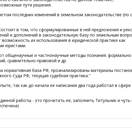
возможные пути решения.
четом последних изменений в земельном законодательстве (по
остоит в том, что сформулированные в ней предложения и рек
нений и дополнений в законодательную базу по земельным вопро
 возможность их использования в юридической практике как
ми юристами.
ют общенаучные и частнонаучные методы познания: формально
ий, сравнительно-правовой и др.
на нормативная база РФ, проанализированы материалы постано
ного Суда РФ, текущая судебная практика."
ыте, так как до начала ее написания два года работал в сфере
данной работы - это прочитать ее, заполнить Титульник и чуть
еспечена)