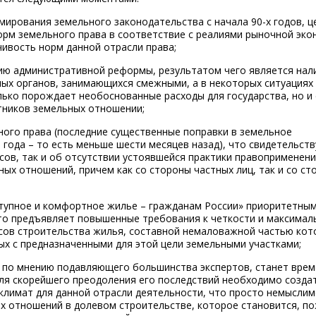
мирования земельного законодательства с начала 90-х годов, 
рм земельного права в соответствие с реалиями рыночной эко
чивость норм данной отрасли права;
нию административной реформы, результатом чего является нал
ых органов, занимающихся смежными, а в некоторых ситуациях
лько порождает необоснованные расходы для государства, но и
тников земельных отношении;
ного права (последние существенные поправки в земельное
года – то есть меньше шести месяцев назад), что свидетельств
ов, так и об отсутствии устоявшейся практики правоприменени
ых отношений, причем как со стороны частных лиц, так и со ст
ступное и комфортное жилье – гражданам России» приоритетны
то предъявляет повышенные требования к четкости и максимал
сов строительства жилья, составной немаловажной частью кот
ых с предназначенными для этой цели земельными участками;
, по мнению подавляющего большинства экспертов, станет вре
Для скорейшего преодоления его последствий необходимо созда
лимат для данной отрасли деятельности, что просто немыслим
х отношений в долевом строительстве, которое становится, по