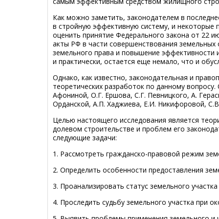
самым эффективным средством жилищного строи
Как можно заметить, законодателем в последне
в стройную эффективную систему, и некоторые 
оценить принятие Федерального закона от 22 и
акты РФ в части совершенствования земельных 
земельного права и повышение эффективности и
и практически, остается еще немало, что и обу
Однако, как известно, законодательная и прав
теоретических разработок по данному вопросу. О
Афониной, О.Г. Ершова, С.Г. Певницкого, А. Гера
Орданской, А.П. Хаджиева, Е.И. Никифоровой, С.В
Целью настоящего исследования является теори
долевом строительстве и проблем его законода
следующие задачи:
1. Рассмотреть гражданско-правовой режим земе
2. Определить особенности предоставления зем
3. Проанализировать статус земельного участка
4. Проследить судьбу земельного участка при о
5. Выявить проблемы применения земельного и 