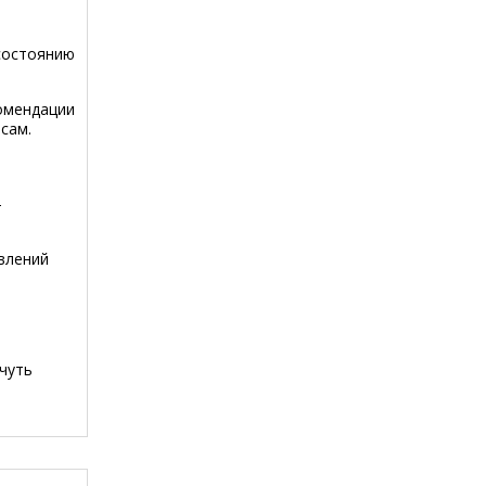
 состоянию
омендации
сам.
-
влений
-чуть