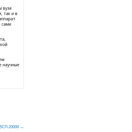
м вузе
, так и в
аппарат
о сами
та,
ской
ем
е научные
РВСП-20000 →