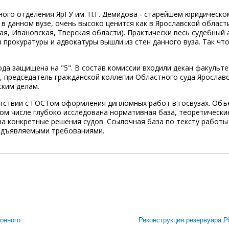
ного отделения ЯрГУ им. П.Г. Демидова - старейшем юридическо
 данном вузе, очень высоко ценится как в Ярославской области
я, Ивановская, Тверская области). Практически весь судебный 
прокуратуры и адвокатуры вышли из стен данного вуза. Так чт
да защищена на "5". В состав комиссии входили декан факульте
, председатель гражданской коллегии Областного суда Ярослав
ским делам.
тствии с ГОСТом оформления дипломных работ в госвузах. Объ
том числе глубоко исследована нормативная база, теоретически
на конкретные решения судов. Ссылочная база по тексту работы
едъявляемыми требованиями.
онного
Реконструкция резервуара 