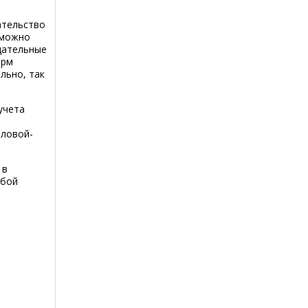
ательство
 можно
дательные
орм
льно, так
учета
иловой-
 в
обой