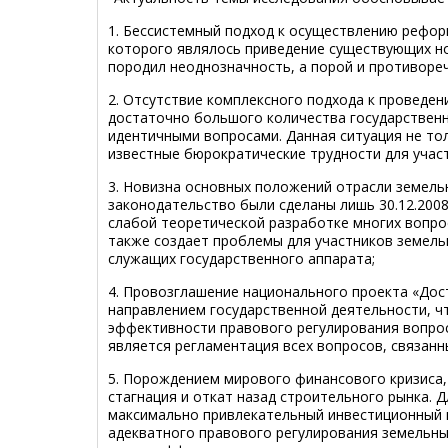
1. Бессистемный подход к осуществлению рефор
которого являлось приведение существующих но
породил неоднозначность, а порой и противоре
2. Отсутствие комплексного подхода к проведе
достаточно большого количества государственн
идентичными вопросами. Данная ситуация не то
известные бюрократические трудности для учас
3. Новизна основных положений отрасли земель
законодательство были сделаны лишь 30.12.2008 
слабой теоретической разработке многих вопрос
также создает проблемы для участников земельн
служащих государственного аппарата;
4. Провозглашение национального проекта «До
направлением государственной деятельности, ч
эффективности правового регулирования вопро
является регламентация всех вопросов, связанн
5. Порождением мирового финансового кризиса
стагнация и откат назад строительного рынка. 
максимально привлекательный инвестиционный к
адекватного правового регулирования земельны