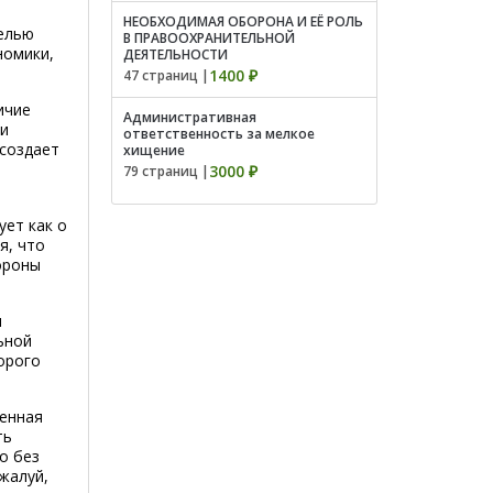
НЕОБХОДИМАЯ ОБОРОНА И ЕЁ РОЛЬ
целью
В ПРАВООХРАНИТЕЛЬНОЙ
номики,
ДЕЯТЕЛЬНОСТИ
1400 ₽
47 страниц |
ичие
Административная
 и
ответственность за мелкое
 создает
хищение
3000 ₽
79 страниц |
ует как о
я, что
ороны
м
ьной
орого
менная
ть
о без
жалуй,