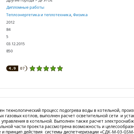
Другие города > ДРУГОЕ
Дипломные работы
Теплоэнергетика и теплотехника
,
Физика
2012
84
5
03.12.2015
850
4.9
07
ен технологический процесс подогрева воды в котельной, прои
х газовых котлов, выполнен расчет осветительной сети и уста
 управления в котельной. Выполнен также расчет электроснаб
альной части проекта рассмотрена возможность и целесообраз
е и принцип действия системы диспетчеризации «СДК-М-03-GSM