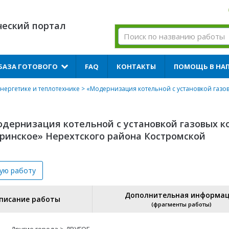
ческий портал
БАЗА ГОТОВОГО
FAQ
КОНТАКТЫ
ПОМОЩЬ В НА
нергетике и теплотехнике
> «Модернизация котельной с установкой газовы
дернизация котельной с установкой газовых к
еринское» Нерехтского района Костромской
вую
работу
Дополнительная информа
писание работы
(фрагменты работы)