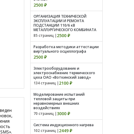
2500 ₽
ОРГАНИЗАЦИЯ ТЕХНИЧЕСКОЙ
ЭКСПЛУАТАЦИИ И РЕМОНТА
ПОДСТАНЦИИ 110/6 кВ
МЕТАЛЛУРГИЧЕСКОГО КОМБИНАТА
2500 ₽
85 страниц |
Разработка методики аттестации
виртуального осциллографа
2500 ₽
Электрооборудование и
электроснабжение термического
цеха ОАО «Воткинский завод»
2100 ₽
134 страниц |
Моделирование испытаний
тепловой защиты при
неравномерных внешних
воздействиях
зведен
3000 ₽
70 страниц |
новок,
жения
Система индукционного нагрева
ность
2449 ₽
102 страниц |
-SMS».