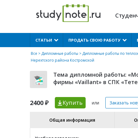
Студен
X
СТАТЬИ
ПРОДАТЬ СВОЮ РАБОТУ
Все
>
Дипломные работы
>
Дипломные работы по теплоэ
Нерехтского района Костромской
Тема дипломной работы: «Мо
фирмы «Vaillant» в СПК «Тет
2400 ₽
Купить
или
Заказать но
Общая информация
О