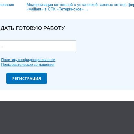
вования
Модернизация котельной с установкой газовых котлов ф
«Vaillant» в СПК «Тетеринское» →
ДАТЬ ГОТОВУЮ РАБОТУ
ю
Политику конфиденциальности
ю
Пользовательское соглашения
РЕГИСТРАЦИЯ