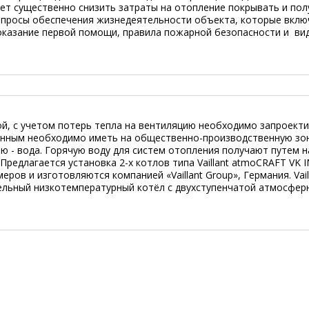
ет существенно снизить затраты на отопление покрывать и пол
опросы обеспечения жизнедеятельности объекта, которые вклю
, оказание первой помощи, правила пожарной безопасности и ви
й, с учетом потерь тепла на вентиляцию необходимо запроект
данным необходимо иметь на общественно-производственную зо
лю - вода. Горячую воду для систем отопления получают путем н
Предлагается установка 2-х котлов типа Vaillant atmoCRAFT VK I
ров и изготовляются компанией «Vaillant Group», Германия. Vail
ельный низкотемпературный котёл с двухступенчатой атмосфер