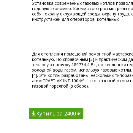
Установка современных газовых котлов позволя
годовую экономию. Кроме этого рассмотрены в
себя : охрану окружающей среды, охрану труда
инструктажей для операторов котельных.
Для отопления помещений ремонтной мастерско
котельную. По справочным [3] и практическим 
тепловую нагрузку 189734,4 Вт, по теплоносите
холодной воды газом, используя газовые котлы. 
[4]. Эти котлы разработаны нескольких типоразме
atmoCRAFT VK INT 1004/9 − это газовый отопит
газовой горелкой (в сборе).
Купить за 2400 ₽