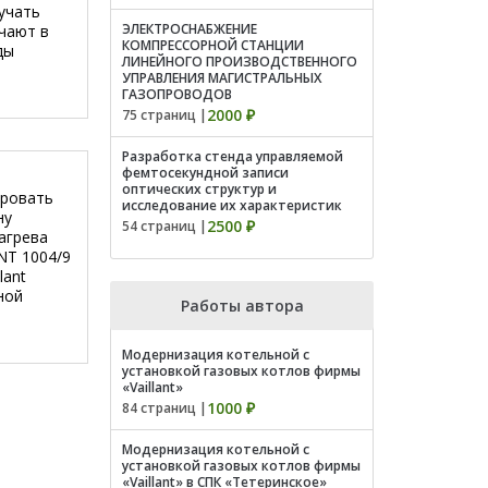
учать
ЭЛЕКТРОСНАБЖЕНИЕ
чают в
КОМПРЕССОРНОЙ СТАНЦИИ
ды
ЛИНЕЙНОГО ПРОИЗВОДСТВЕННОГО
УПРАВЛЕНИЯ МАГИСТРАЛЬНЫХ
ГАЗОПРОВОДОВ
2000 ₽
75 страниц |
Разработка стенда управляемой
фемтосекундной записи
оптических структур и
ировать
исследование их характеристик
ну
2500 ₽
54 страниц |
агрева
NT 1004/9
lant
ной
Работы автора
Модернизация котельной с
установкой газовых котлов фирмы
«Vaillant»
1000 ₽
84 страниц |
Модернизация котельной с
установкой газовых котлов фирмы
«Vaillant» в СПК «Тетеринское»