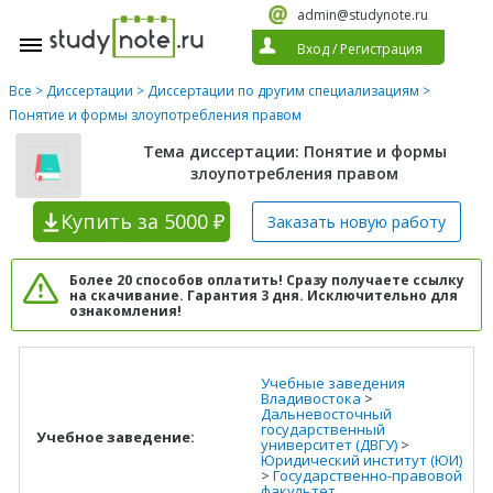
admin@studynote.ru
Вход
/
Регистрация
Все
>
Диссертации
>
Диссертации по другим специализациям
>
Понятие и формы злоупотребления правом
Тема диссертации: Понятие и формы
злоупотребления правом
Купить
за 5000 ₽
Заказать новую
работу
Более 20 способов оплатить! Сразу получаете ссылку
на скачивание. Гарантия 3 дня. Исключительно для
ознакомления!
Учебные заведения
Владивостока
>
Дальневосточный
государственный
Учебное заведение:
университет (ДВГУ)
>
Юридический институт (ЮИ)
>
Государственно-правовой
факультет