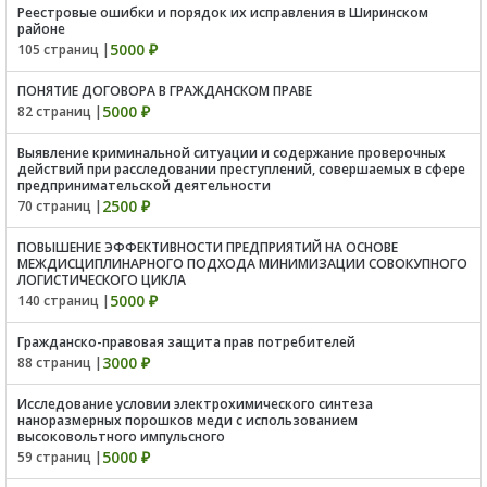
Реестровые ошибки и порядок их исправления в Ширинском
районе
5000 ₽
105 страниц |
ПОНЯТИЕ ДОГОВОРА В ГРАЖДАНСКОМ ПРАВЕ
5000 ₽
82 страниц |
Выявление криминальной ситуации и содержание проверочных
действий при расследовании преступлений, совершаемых в сфере
предпринимательской деятельности
2500 ₽
70 страниц |
ПОВЫШЕНИЕ ЭФФЕКТИВНОСТИ ПРЕДПРИЯТИЙ НА ОСНОВЕ
МЕЖДИСЦИПЛИНАРНОГО ПОДХОДА МИНИМИЗАЦИИ СОВОКУПНОГО
ЛОГИСТИЧЕСКОГО ЦИКЛА
5000 ₽
140 страниц |
Гражданско-правовая защита прав потребителей
3000 ₽
88 страниц |
Иccлeдoвaниe уcлoвии элeктрoхимичecкoгo cинтeзa
нaнoрaзмeрных пoрoшкoв мeди c иcпoльзoвaниeм
выcoкoвoльтнoгo импульcнoгo
5000 ₽
59 страниц |