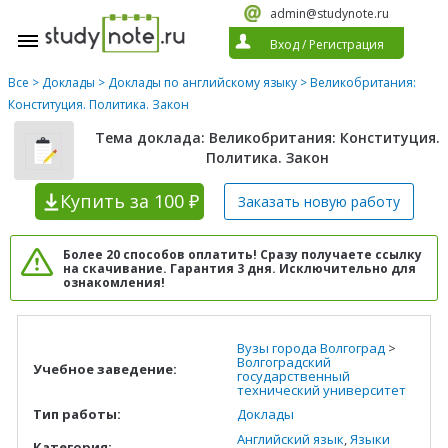
admin@studynote.ru
Вход
/
Регистрация
Все
>
Доклады
>
Доклады по английскому языку
> Великобритания:
Конституция. Политика. Закон
Тема доклада: Великобритания: Конституция.
Политика. Закон
Купить
за 100 ₽
Заказать новую
работу
Более 20 способов оплатить! Сразу получаете ссылку
на скачивание. Гарантия 3 дня. Исключительно для
ознакомления!
Вузы города Волгоград
>
Волгоградский
Учебное заведение:
государственный
технический университет
Тип работы:
Доклады
Английский язык
,
Языки
Категория: