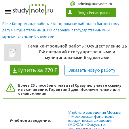
admin@studynote.ru
Вход
/
Регистрация
Все
>
Контрольные работы
>
Контрольные работы по банковскому
делу
> Осуществление ЦБ РФ операций с государственными и
муниципальными бюджетами
Тема контрольной работы: Осуществление ЦБ
РФ операций с государственными и
муниципальными бюджетами
Купить
за 270 ₽
Заказать новую
работу
Более 20 способов оплатить! Сразу получаете ссылку
на скачивание. Гарантия 3 дня. Исключительно для
ознакомления!
Учебные заведения Москвы
>
Московская финансово-
Учебное заведение:
юридическая академия
(МФЮА)
>
Факультет
экономики и права