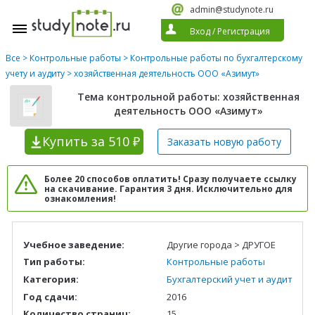
admin@studynote.ru
Вход
/
Регистрация
Все
>
Контрольные работы
>
Контрольные работы по бухгалтерскому
учету и аудиту
> хозяйственная деятельность ООО «Азимут»
Тема контрольной работы: хозяйственная
деятельность ООО «Азимут»
Купить
за 510 ₽
Заказать новую
работу
Более 20 способов оплатить! Сразу получаете ссылку
на скачивание. Гарантия 3 дня. Исключительно для
ознакомления!
Учебное заведение:
Другие города > ДРУГОЕ
Тип работы:
Контрольные работы
Категория:
Бухгалтерский учет и аудит
Год сдачи:
2016
Количество страниц:
15