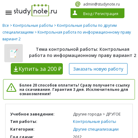
admin@studynote.ru
Вход
/
Регистрация
Все
>
Контрольные работы
>
Контрольные работы по другим
специализациям
> Контрольная работа по информационному праву
вариант 2
Тема контрольной работы: Контрольная
работа по информационному праву вариант 2
Купить
за 200 ₽
Заказать новую
работу
Более 20 способов оплатить! Сразу получаете ссылку
на скачивание. Гарантия 3 дня. Исключительно для
ознакомления!
Учебное заведение:
Другие города > ДРУГОЕ
Тип работы:
Контрольные работы
Категория:
Другие специализации
Год сдачи:
2012