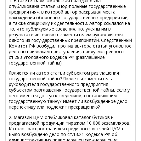
1. В газете «Комсомольская правда» была
опубликована статья «Под-польные государственные
предприятия», в которой автор раскрывал места
нахождения оборонных государственных предприятий,
а также специфику их деятельности. Автор ссылался на
то, что публикуемые сведения, получе-ны им в
результате интервью с заместителем руководителя
одного из госу-дарственных предприятий. Следственный
Комитет РФ возбудил против ав-тора статьи уголовное
дело по признакам преступления, предусмотренного
ст.283 Уголовного кодекса РФ (разглашение
государственной тайны).
Является ли автор статьи субъектом разглашения
государственной тайны? Является заместитель
руководителя государственного предприятия
субъектом разглашения государственной тайны, если у
него имеется доступ к сведениям, составляющим
государственную тайну? Имеет ли возбужденное дело
перспективу или подлежит прекращению?
2. Магазин ЦУМ опубликовал каталог бутиков и
предлагаемой продук-ции тиражом 10 000 экземпляров.
Каталог распространялся среди посетите-лей ЦУМа.
Было возбуждено дело по ст.13.21 Кодекса РФ об
администра-тивных правонарушениях «нарушение