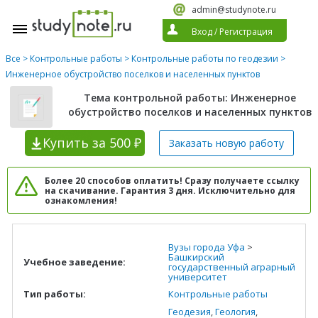
admin@studynote.ru
Вход
/
Регистрация
Все
>
Контрольные работы
>
Контрольные работы по геодезии
>
Инженерное обустройство поселков и населенных пунктов
Тема контрольной работы: Инженерное
обустройство поселков и населенных пунктов
Купить
за 500 ₽
Заказать новую
работу
Более 20 способов оплатить! Сразу получаете ссылку
на скачивание. Гарантия 3 дня. Исключительно для
ознакомления!
Вузы города Уфа
>
Башкирский
Учебное заведение:
государственный аграрный
университет
Тип работы:
Контрольные работы
Геодезия
,
Геология
,