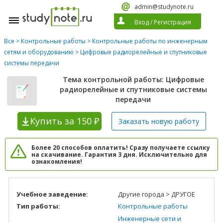
admin@studynote.ru
Вход
/
Регистрация
Все
>
Контрольные работы
>
Контрольные работы по инженерным
сетям и оборудованию
> Цифровые радиорелейные и спутниковые
системы передачи
Тема контрольной работы: Цифровые
радиорелейные и спутниковые системы
передачи
Купить
за 150 ₽
Заказать новую
работу
Более 20 способов оплатить! Сразу получаете ссылку
на скачивание. Гарантия 3 дня. Исключительно для
ознакомления!
Учебное заведение:
Другие города > ДРУГОЕ
Тип работы:
Контрольные работы
Инженерные сети и