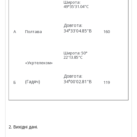
Широта:
49°35'31.04"С
Довгота:
34°33'04.85"В
А
Полтава
160
Широта: 50°
22'13.85"С
«Укртелеком»
Довгота:
(Гадяч)
34°00'02.81"В
Б
119
2. Вихідні дані.