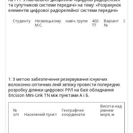
та супутникові системи передачі» на тему: «Розрахунок
елементів цифрової радіорелейної системи передачі»
Студенту
Незвієцькому
навч. групи
402-
Варіант
38
М.С.
ТТ
№
1. З метою забезпечення резервування існуючих
волоконно-оптичних ліній зв’язку провести попередню
розробку ділянки цифрової РРЛ на базі обладнання
Ericsson Mini-Link TN між пунктами А і Б.
Висота над
№
Географічні
рівнем
з/п
Населений пункт
координати
моря, м