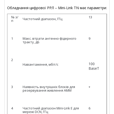
Обладнання цифрової РРЛ – Mini-Link TN має параметри:
№ з/
13
Частотний діапазон, ГГц
п
1
Макс. втрати антенно-фідерного
9
тракту, дБ
2
100
Навантаження, мбіт/с
BaseT
3
Наявність внутрішніх блоків для
+
резервування живлення АММ
4
Частотний діапазон Mini-Link Е для
6
мережі DCN, ГГц