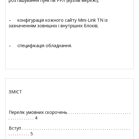
розташування пунктів РРЛ (вузлів мережі);
– конфігурація кожного сайту Mini-Link TN із
зазначенням зовнішніх і внутрішніх блоків;
– специфікація обладнання.
ЗМІСТ
Перелік умовних скорочень . . . . . . . . . . . . . . . . . . . . . . . . . . . . .
. . . . . . . . . . . . 4
Вступ . . . . . . . . . . . . . . . . . . . . . . . . . . . . . . . . . . . . . . . . . . . . . . . . . .
. . . . . . . . . . 5