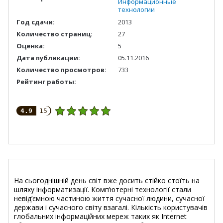
Информационные
технологии
Год сдачи:
2013
Количество страниц:
27
Оценка:
5
Дата публикации:
05.11.2016
Количество просмотров:
733
Рейтинг работы:
4.9
15
На сьогоднішній день світ вже досить стійко стоїть на
шляху інформатизації. Комп’ютерні технології стали
невід’ємною частиною життя сучасної людини, сучасної
держави і сучасного світу взагалі. Кількість користувачів
глобальних інформаційних мереж таких як Internet