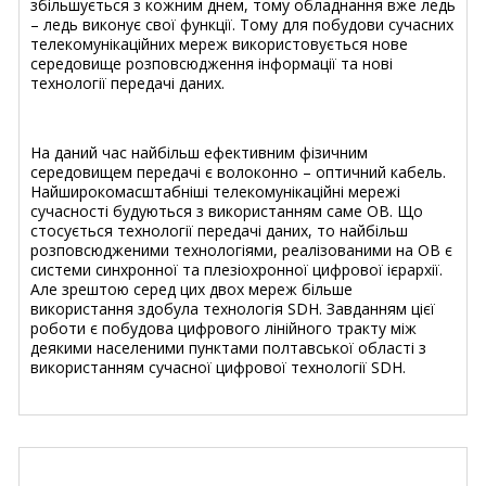
збільшується з кожним днем, тому обладнання вже ледь
– ледь виконує свої функції. Тому для побудови сучасних
телекомунікаційних мереж використовується нове
середовище розповсюдження інформації та нові
технології передачі даних.
На даний час найбільш ефективним фізичним
середовищем передачі є волоконно – оптичний кабель.
Найширокомасштабніші телекомунікаційні мережі
сучасності будуються з використанням саме ОВ. Що
стосується технології передачі даних, то найбільш
розповсюдженими технологіями, реалізованими на ОВ є
системи синхронної та плезіохронної цифрової ієрархії.
Але зрештою серед цих двох мереж більше
використання здобула технологія SDH. Завданням цієї
роботи є побудова цифрового лінійного тракту між
деякими населеними пунктами полтавської області з
використанням сучасної цифрової технології SDH.