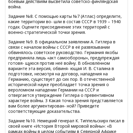
боевым действиям высветила советско-финляндская
война.
Задание №8. С помощью карты №7 (Атлас) определите,
какие территории во- шли в состав СССР в 1939 – 1940
годах. Оцените присоединение этих территорий с
военно-стратегической точки зрения.
Задание №9. В официальном заявлении А. Гитлера в
связи с началом войны с СССР в её развязывании
обвинялось советское руководство. Германия якобы
предприняла лишь «акт самообороны», предупреждая
готовя- щуюся против неё войну. В обновлённом
варианте эта версия, обвиня- ющая И. В. Сталина в
подготовке, несмотря на договор, нападения на
Германию, существует до сих пор. В отечественной
исторической науке преобладает точка зрения о
вероломном нападении Германии на СССР и
отвергается утверждение Гитлера о превентивном
характере войны. 3 Какая точка зрения представляется
вам более аргументирован- ной? Приведите
соответствующие доказательства.
Задание №10. Немецкий генерал К. Типпельскирх писал в
своей книге «История Второй мировой войны»: «В
рамках войны в целом событиям в Северной Африке