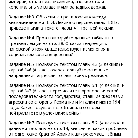
империи, стали независимыми, а какие стали
колониальными владениями западных держав.
Задание №3. Объясните противоречия между
высказываниями В. И. Ленина о перспективах НЭПа,
приведенными в тексте главы 4.1 третьей лекции.
Задание №4. Проанализируйте данные таблицы в
третьей лекции на стр. 38. О каких тенденциях
нэповской эпохи свидетельствуют изменения в
социальном составе деревни?
Задание №5. Пользуясь текстом главы 4.3 (3 лекция) и
картой №6 (Атлас), охарактеризуйте основные
направления агрессии тоталитарных режимов.
Задание №6. Пользуясь текстом главы 5.1. (4 лекция) и
картой №7 (Атлас), перечислите в хронологической
последовательности государства, ставшие жертвами
агрессии со стороны Германии и Италии к июню 1941
года. Какие государства объявили о своем
нейтралитете в усло- виях войны?
Задание №7. Пользуясь текстом главы 5.2. (4 лекция) и
данными таблицы на стр. 14, выясните, какие проблемы
в подготовке Красной Армии к ши- рокомасштабным