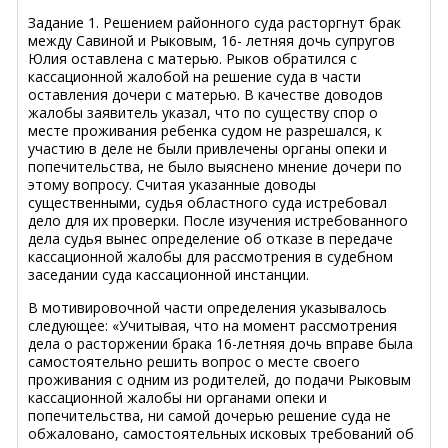
Задание 1. Решением районного суда расторгнут брак
между Савиной и Рыковым, 16- летняя дочь супругов
Юлия оставлена с матерью. Рыков обратился с
кассационной жалобой на решение суда в части
оставления дочери с матерью. В качестве доводов
жалобы заявитель указал, что по существу спор о
месте проживания ребенка судом не разрешался, к
участию в деле не были привлечены органы опеки и
попечительства, не было выяснено мнение дочери по
этому вопросу. Считая указанные доводы
существенными, судья областного суда истребовал
дело для их проверки. После изучения истребованного
дела судья вынес определение об отказе в передаче
кассационной жалобы для рассмотрения в судебном
заседании суда кассационной инстанции.
В мотивировочной части определения указывалось
следующее: «Учитывая, что на момент рассмотрения
дела о расторжении брака 16-летняя дочь вправе была
самостоятельно решить вопрос о месте своего
проживания с одним из родителей, до подачи Рыковым
кассационной жалобы ни органами опеки и
попечительства, ни самой дочерью решение суда не
обжаловано, самостоятельных исковых требований об