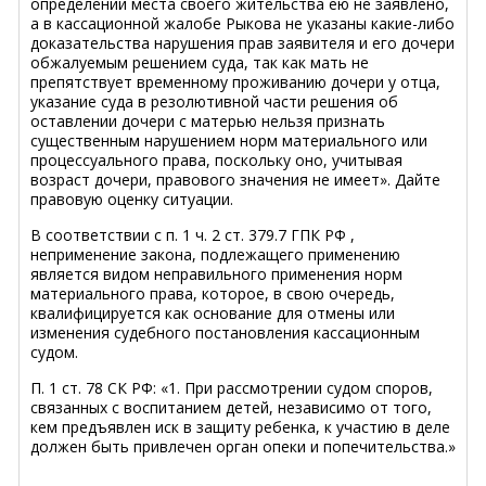
определении места своего жительства ею не заявлено,
а в кассационной жалобе Рыкова не указаны какие-либо
доказательства нарушения прав заявителя и его дочери
обжалуемым решением суда, так как мать не
препятствует временному проживанию дочери у отца,
указание суда в резолютивной части решения об
оставлении дочери с матерью нельзя признать
существенным нарушением норм материального или
процессуального права, поскольку оно, учитывая
возраст дочери, правового значения не имеет». Дайте
правовую оценку ситуации.
В соответствии с п. 1 ч. 2 ст. 379.7 ГПК РФ ,
неприменение закона, подлежащего применению
является видом неправильного применения норм
материального права, которое, в свою очередь,
квалифицируется как основание для отмены или
изменения судебного постановления кассационным
судом.
П. 1 ст. 78 СК РФ: «1. При рассмотрении судом споров,
связанных с воспитанием детей, независимо от того,
кем предъявлен иск в защиту ребенка, к участию в деле
должен быть привлечен орган опеки и попечительства.»