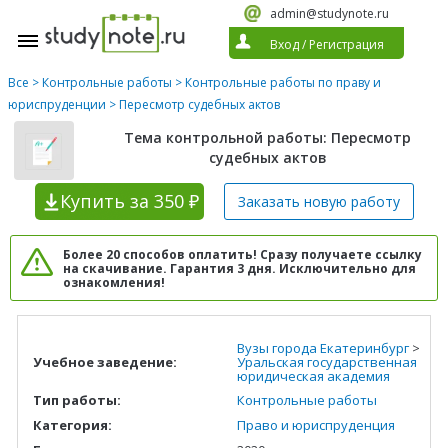
admin@studynote.ru
Вход
/
Регистрация
Все
>
Контрольные работы
>
Контрольные работы по праву и
юриспруденции
> Пересмотр судебных актов
Тема контрольной работы: Пересмотр
судебных актов
Купить
за 350 ₽
Заказать новую
работу
Более 20 способов оплатить! Сразу получаете ссылку
на скачивание. Гарантия 3 дня. Исключительно для
ознакомления!
Вузы города Екатеринбург
>
Учебное заведение:
Уральская государственная
юридическая академия
Тип работы:
Контрольные работы
Категория:
Право и юриспруденция