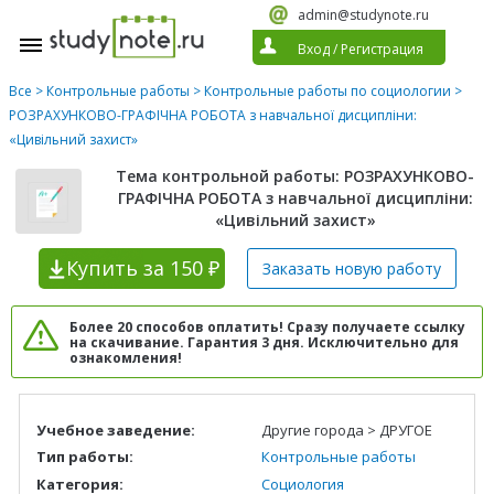
admin@studynote.ru
Вход
/
Регистрация
Все
>
Контрольные работы
>
Контрольные работы по социологии
>
РОЗРАХУНКОВО-ГРАФІЧНА РОБОТА з навчальної дисципліни:
«Цивільний захист»
Тема контрольной работы: РОЗРАХУНКОВО-
ГРАФІЧНА РОБОТА з навчальної дисципліни:
«Цивільний захист»
Купить
за 150 ₽
Заказать новую
работу
Более 20 способов оплатить! Сразу получаете ссылку
на скачивание. Гарантия 3 дня. Исключительно для
ознакомления!
Учебное заведение:
Другие города > ДРУГОЕ
Тип работы:
Контрольные работы
Категория:
Социология