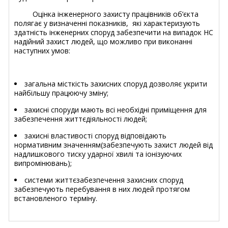
Оцінка інженерного захисту працівників об’єкта
полягає у визначенні показників, які характеризують
здатність інженерних споруд забезпечити на випадок НС
надійний захист людей, що можливо при виконанні
наступних умов:
загальна місткість захисних споруд дозволяє укрити
найбільшу працюючу зміну;
захисні споруди мають всі необхідні приміщення для
забезпечення життєдіяльності людей;
захисні властивості споруд відповідають
нормативним значенням(забезпечують захист людей від
надлишкового тиску ударної хвилі та іонізуючих
випромінювань);
системи життєзабезпечення захисних споруд
забезпечують перебування в них людей протягом
встановленого терміну.