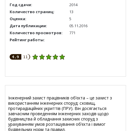
Год сдачи:
2014
Количество страниц:
13
Оценка:
5
Дата публикации:
05.11.2016
Количество просмотров:
771
Рейтинг работы:
4.9
11
Інженерний захист
працівників об’єкта – це захист з
використанням інженерних споруд: сховищ,
протирадіаційних укриттів (ПРУ). Він досягається
завчасним проведенням інженерних заходів щодо
будівництва й обладнання захисних споруд з
урахуванням умов розташування об’єкта і вимог
будівельних норм та правил.