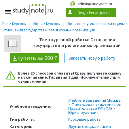
admin@studynote.ru
Вход
/
Регистрация
Все
>
Курсовые работы
>
Курсовые работы по другим специализациям
>
Отношения государства и религиозных организаций
Тема курсовой работы: Отношения
государства и религиозных организаций
Купить
за 900 ₽
Заказать новую
работу
Более 20 способов оплатить! Сразу получаете ссылку
на скачивание. Гарантия 3 дня. Исключительно для
ознакомления!
Учебные заведения Москвы
>
Финансовая академия при
Учебное заведение:
Правительстве РФ (ФА)
>
Юриспруденция
Тип работы:
Курсовые работы
Категория:
Другие специализации