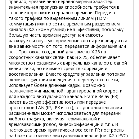
правило, чрезвычайно неравномерный характер:
значительная пропускная способность требуется в
течение коротких интервалов времени. Передача
такого трафика по выделенным линиям (TDM-
коммутация) или по сети с временным разделением
каналов (X.25-коммутация) не эффективна, поскольку
большую часть времени доступная емкость
расходуется впустую: временные слоты резервируются
вне зависимости от того, передается информация или
нет. Протокол, созданный для замены X.25 на
скоростных каналах связи. Как и X.25, обеспечивает
множество независимых виртуальных каналов в одной
линии связи, но не имеет средств коррекции и
восстановления. Вместо средств управления потоком
включает функции извещения о перегрузках в сети,
использует более длинные кадры. Возможно
назначение минимальной гарантированной скорости
для каждого виртуального канала. Frame Relay (FR)
имеет высокую эффективность при передаче
протоколов LAN (IP, IPX и т.п.), а с дополнительными
расширениями может использоваться для передачи
любого трафика, включая терминальный и
времязависимй (голос, видеоконференции и т.п.). В
настоящее время практически все сети FR построены
на базе постоянных виртуальных каналов (см. X.25 PVC)