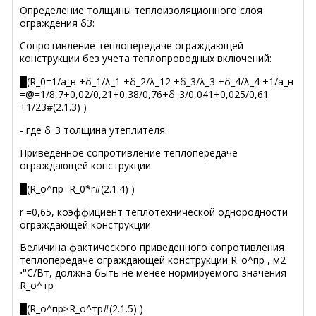
Определение толщины теплоизоляционного слоя
ограждения δ3:
Cопротивление теплопередаче ограждающей
конструкции без учета теплопроводных включений:
█(R_0=1/a_в +δ_1/λ_1 +δ_2/λ_12 +δ_3/λ_3 +δ_4/λ_4 +1/a_н
=@=1/8,7+0,02/0,21+0,38/0,76+δ_3/0,041+0,025/0,61
+1/23#(2.1.3) )
- где δ_3 толщина утеплителя.
Приведенное сопротивление теплопередаче
ограждающей конструкции:
█(R_о^пр=R_0*r#(2.1.4) )
r =0,65, коэффициент теплотехнической однородности
ограждающей конструкции
Величина фактического приведенного сопротивления
теплопередаче ограждающей конструкции R_о^пр , м2
⋅°С/Вт, должна быть не менее нормируемого значения
R_о^тр
█(R_о^пр≥R_о^тр#(2.1.5) )