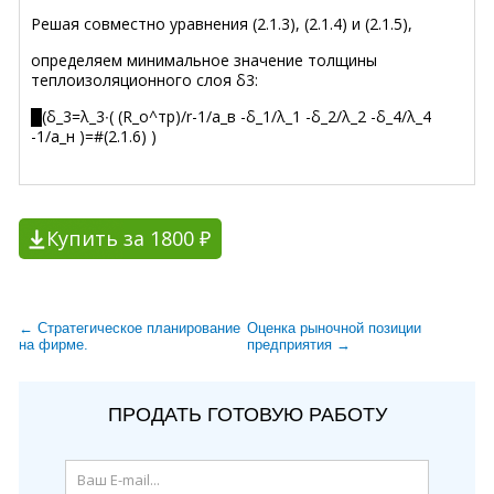
Решая совместно уравнения (2.1.3), (2.1.4) и (2.1.5),
определяем минимальное значение толщины
теплоизоляционного слоя δ3:
█(δ_3=λ_3∙( (R_о^тр)/r-1/a_в -δ_1/λ_1 -δ_2/λ_2 -δ_4/λ_4
-1/a_н )=#(2.1.6) )
Купить за 1800 ₽
← Стратегическое планирование
Оценка рыночной позиции
на фирме.
предприятия →
ПРОДАТЬ ГОТОВУЮ РАБОТУ