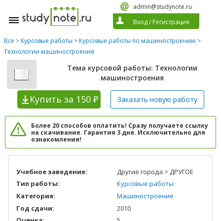
admin@studynote.ru
Вход
/
Регистрация
Все
>
Курсовые работы
>
Курсовые работы по машиностроению
>
Технологии машиностроения
Тема курсовой работы: Технологии
машиностроения
Купить
за 150 ₽
Заказать новую
работу
Более 20 способов оплатить! Сразу получаете ссылку
на скачивание. Гарантия 3 дня. Исключительно для
ознакомления!
Учебное заведение:
Другие города > ДРУГОЕ
Тип работы:
Курсовые работы
Категория:
Машиностроение
Год сдачи:
2010
Оценка:
5