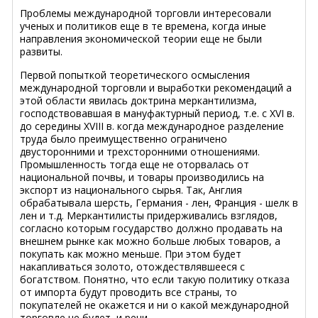
Проблемы международной торговли интересовали
ученых и политиков еще в те времена, когда иные
направления экономической теории еще не были
развиты.
Первой попыткой теоретического осмысления
международной торговли и выработки рекомендаций а
этой области явилась доктрина меркантилизма,
господствовавшая в мануфактурный период, т.е. с XVI в.
до середины XVIII в. когда международное разделение
труда было преимущественно ограничено
двусторонними и трехсторонними отношениями.
Промышленность тогда еще не оторвалась от
национальной почвы, и товары производились на
экспорт из национального сырья. Так, Англия
обрабатывала шерсть, Германия - лен, Франция - шелк в
лен и т.д. Меркантилисты придерживались взглядов,
согласно которым государство должно продавать на
внешнем рынке как можно больше любых товаров, а
покупать как можно меньше. При этом будет
накапливаться золото, отождествлявшееся с
богатством. Понятно, что если такую политику отказа
от импорта будут проводить все страны, то
покупателей не окажется и ни о какой международной
торговле не будет, и речи.