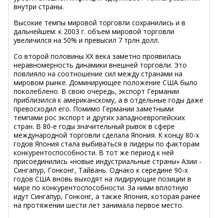
внутри страны.
Высокие темпы мировой торговли сохранились и в
дальнейшем: к 2003 г. объем мировой торговли
увеличился на 50% и превысил 7 трлн долл.
Со второй половины XX века заметно проявилась
неравномерность динамики внешней торговли. Это
повлияло на соотношение сил между странами на
мировом рынке. Доминирующее положение США было
поколеблено. В свою очередь, экспорт Германии
приблизился к американскому, а в отдельные годы даже
превосходил его. Помимо Германии заметными
темпами рос экспорт и других западноевропейских
стран. В 80-е годы значительный рывок в сфере
международной торговли сделала Япония. К концу 80-х
годов Япония стала выбиваться в лидеры по факторам
конкурентоспособности. В тот же период к ней
присоединились «новые индустриальные страны» Азии -
Сингапур, Гонконг, Тайвань. Однако к середине 90-х
годов США вновь выходят на лидирующие позиции в
мире по конкурентоспособности. За ними вплотную
идут Сингапур, Гонконг, а также Япония, которая ранее
на протяжении шести лет занимала первое место.