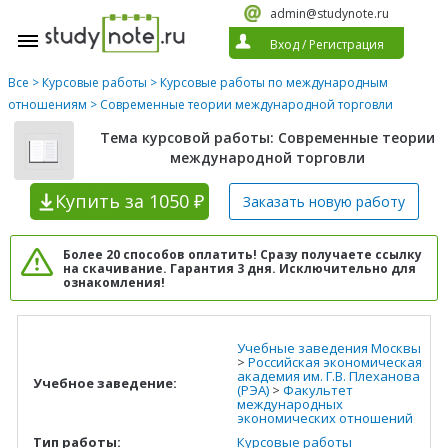
admin@studynote.ru
Вход
/
Регистрация
Все
>
Курсовые работы
>
Курсовые работы по международным
отношениям
> Современные теории международной торговли
Тема курсовой работы: Современные теории
международной торговли
Купить
за 1050 ₽
Заказать новую
работу
Более 20 способов оплатить! Сразу получаете ссылку
на скачивание. Гарантия 3 дня. Исключительно для
ознакомления!
Учебные заведения Москвы
>
Российская экономическая
академия им. Г.В. Плеханова
Учебное заведение:
(РЭА)
>
Факультет
международных
экономических отношений
Тип работы:
Курсовые работы