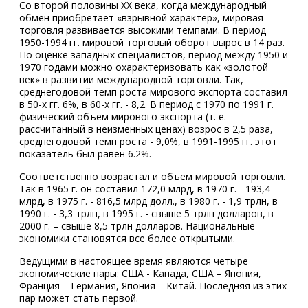
Со второй половины XX века, когда международный
обмен приобретает «взрывной характер», мировая
торговля развивается высокими темпами. В период
1950-1994 гг. мировой торговый оборот вырос в 14 раз.
По оценке западных специалистов, период между 1950 и
1970 годами можно охарактеризовать как «золотой
век» в развитии международной торговли. Так,
среднегодовой темп роста мирового экспорта составил
в 50-х гг. 6%, в 60-х гг. - 8,2. В период с 1970 по 1991 г.
физический объем мирового экспорта (т. е.
рассчитанный в неизменных ценах) возрос в 2,5 раза,
среднегодовой темп роста - 9,0%, в 1991-1995 гг. этот
показатель был равен 6.2%.
Соответственно возрастал и объем мировой торговли.
Так в 1965 г. он составил 172,0 млрд, в 1970 г. - 193,4
млрд, в 1975 г. - 816,5 млрд долл., в 1980 г. - 1,9 трлн, в
1990 г. - 3,3 трлн, в 1995 г. - свыше 5 трлн долларов, в
2000 г. – свыше 8,5 трлн долларов. Национальные
экономики становятся все более открытыми.
Ведущими в настоящее время являются четыре
экономические пары: США - Канада, США – Япония,
Франция – Германия, Япония – Китай. Последняя из этих
пар может стать первой.