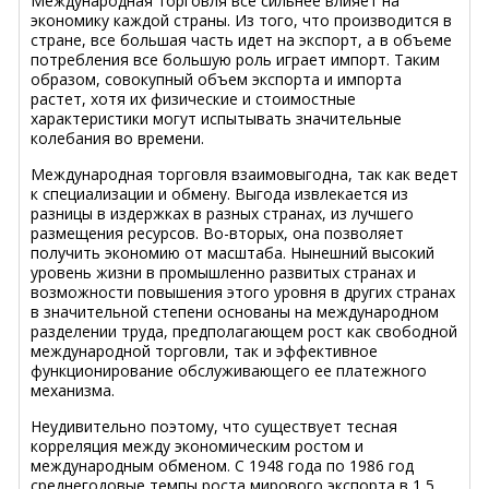
Международная торговля все сильнее влияет на
экономику каждой страны. Из того, что производится в
стране, все большая часть идет на экспорт, а в объеме
потребления все большую роль играет импорт. Таким
образом, совокупный объем экспорта и импорта
растет, хотя их физические и стоимостные
характеристики могут испытывать значительные
колебания во времени.
Международная торговля взаимовыгодна, так как ведет
к специализации и обмену. Выгода извлекается из
разницы в издержках в разных странах, из лучшего
размещения ресурсов. Во-вторых, она позволяет
получить экономию от масштаба. Нынешний высокий
уровень жизни в промышленно развитых странах и
возможности повышения этого уровня в других странах
в значительной степени основаны на международном
разделении труда, предполагающем рост как свободной
международной торговли, так и эффективное
функционирование обслуживающего ее платежного
механизма.
Неудивительно поэтому, что существует тесная
корреляция между экономическим ростом и
международным обменом. С 1948 года по 1986 год
среднегодовые темпы роста мирового экспорта в 1,5