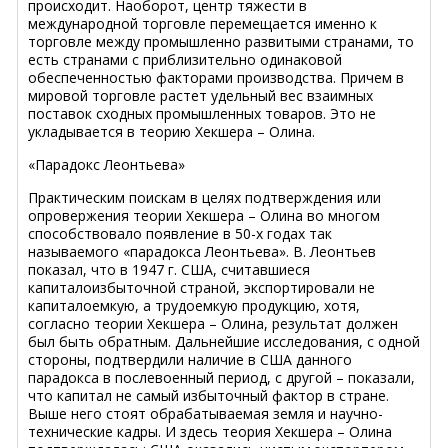
происходит. Наоборот, центр тяжести в
международной торговле перемещается именно к
торговле между промышленно развитыми странами, то
есть странами с приблизительно одинаковой
обеспеченностью факторами производства. Причем в
мировой торговле растет удельный вес взаимных
поставок сходных промышленных товаров. Это не
укладывается в теорию Хекшера – Олина.
«Парадокс Леонтьева»
Практическим поискам в целях подтверждения или
опровержения теории Хекшера – Олина во многом
способствовало появление в 50-х годах так
называемого «парадокса Леонтьева». В. Леонтьев
показал, что в 1947 г. США, считавшиеся
капиталоизбыточной страной, экспортировали не
капиталоемкую, а трудоемкую продукцию, хотя,
согласно теории Хекшера – Олина, результат должен
был быть обратным. Дальнейшие исследования, с одной
стороны, подтвердили наличие в США данного
парадокса в послевоенный период, с другой – показали,
что капитал не самый избыточный фактор в стране.
Выше него стоят обрабатываемая земля и научно-
технические кадры. И здесь теория Хекшера – Олина