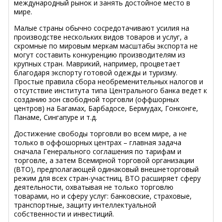
международный рынок и занять достойное место в
мире.
Малые страны обычно сосредотачивают усилия на
производстве нескольких видов товаров и услуг, а
скромные по мировым меркам масштабы экспорта не
могут составить конкуренцию производителям из
крупных стран. Маврикий, например, процветает
благодаря экспорту готовой одежды и туризму.
Простые правила сбора необременительных налогов и
отсутствие института типа Центрального банка ведет к
созданию зон свободной торговли (оффшорных
центров) на Багамах, Барбадосе, Бермудах, Гонконге,
Панаме, Сингапуре и т.д.
Достижение свободы торговли во всем мире, а не
только в оффошорных центрах – главная задача
сначала Генерального соглашения по тарифам и
торговле, а затем Всемирной торговой организации
(ВТО), предполагающей одинаковый внешнеторговый
режим для всех стран-участниц. ВТО расширяет сферу
деятельности, охватывая не только торговлю
товарами, но и сферу услуг: банковские, страховые,
транспортные, защиту интеллектуальной
собственности и инвестиций.