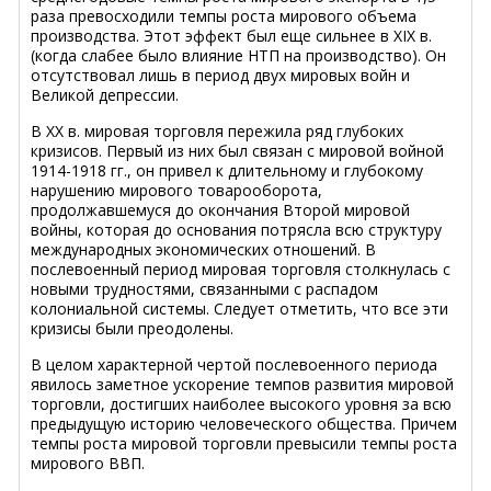
раза превосходили темпы роста мирового объема
производства. Этот эффект был еще сильнее в XIX в.
(когда слабее было влияние НТП на производство). Он
отсутствовал лишь в период двух мировых войн и
Великой депрессии.
В XX в. мировая торговля пережила ряд глубоких
кризисов. Первый из них был связан с мировой войной
1914-1918 гг., он привел к длительному и глубокому
нарушению мирового товарооборота,
продолжавшемуся до окончания Второй мировой
войны, которая до основания потрясла всю структуру
международных экономических отношений. В
послевоенный период мировая торговля столкнулась с
новыми трудностями, связанными с распадом
колониальной системы. Следует отметить, что все эти
кризисы были преодолены.
В целом характерной чертой послевоенного периода
явилось заметное ускорение темпов развития мировой
торговли, достигших наиболее высокого уровня за всю
предыдущую историю человеческого общества. Причем
темпы роста мировой торговли превысили темпы роста
мирового ВВП.