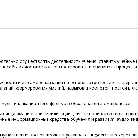
ятельно осуществлять деятельность учения, ставить учебные ц
способы их достижения, контролировать и оценивать процесс и
личности и ее самореализации на основе готовности к непрерыв
знаний, формирования умений, навыков и компетентностей в л
я мультипликационного фильма в образовательном процессе
ях информационной цивилизации, для которой характерна прин
чные информационные средства обучения и развития: аудио-вид
еимущественно воспринимают и усваивают информацию через ви