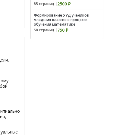
2500 ₽
85 страниц |
Формирование УУД учеников
младших классов в процессе
обучения математике
750 ₽
58 страниц |
ели,
ному
юбой
ципиально
ео,
зуальные