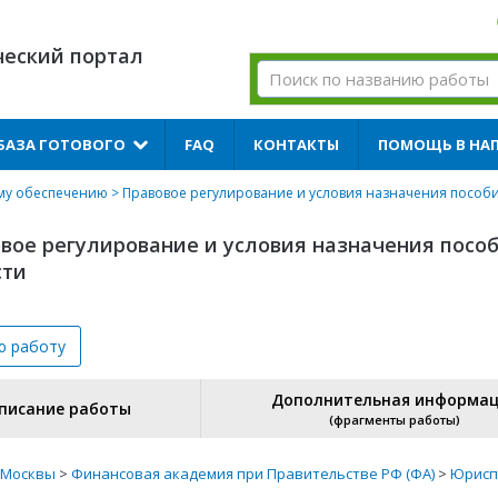
ческий портал
БАЗА ГОТОВОГО
FAQ
КОНТАКТЫ
ПОМОЩЬ В НА
му обеспечению
> Правовое регулирование и условия назначения пособ
вое регулирование и условия назначения посо
сти
ю
работу
Дополнительная информа
писание работы
(фрагменты работы)
 Москвы
>
Финансовая академия при Правительстве РФ (ФА)
>
Юрисп