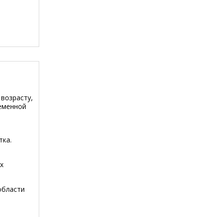
возрасту,
ременной
тка.
х
области