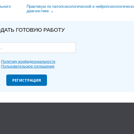
льного
Практикум по патопсихологической и нейропсихологическ
диагностике →
ДАТЬ ГОТОВУЮ РАБОТУ
ю
Политику конфиденциальности
ю
Пользовательское соглашения
РЕГИСТРАЦИЯ