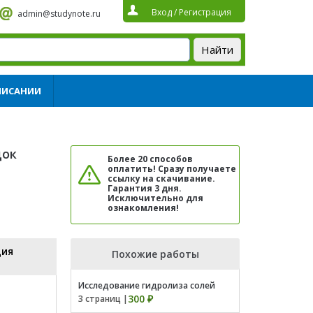
Вход
/
Регистрация
admin@studynote.ru
ПИСАНИИ
док
Более 20 способов
оплатить! Сразу получаете
ссылку на скачивание.
Гарантия 3 дня.
Исключительно для
ознакомления!
ция
Похожие работы
Исследование гидролиза солей
300 ₽
3 страниц |