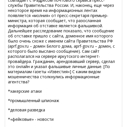
совпадает с IPадресом почтового сервиса пресс-
службы Правительства России. И, наконец, еще через
некоторое время на информационных лентах
появляется «молния» от пресс-секретаря премьер-
министра, которая сообщает, что разосланная
информация об отставке является фальшивкой.
Дальнейшее расследование показало, что сообщение
об отставке пришло с сайта, доменное имя которого
было очень схоже с именем сайта Правительства РФ
(aprf.gov.ru – домен Белого дома, aprf-gov.ru – домен, с
которого было выслано сообщение). Сам сайт
располагался на сервере иркутского интернет-
провайдера. Гражданин, арендовавший сервер, сделал
это онлайн и указал фальшивые личные данные. [По
материалам газеты «Известия»] С каким видом
мошенничества столкнулись информационные
агентства?
*хакерские атаки
*промышленный шпионаж
*деловая разведка
*«фейковые» - новости