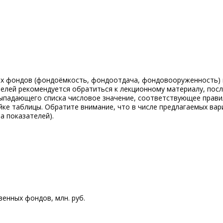
ых фондов (фондоёмкость, фондоотдача, фондовооруженность) 
телей рекомендуется обратиться к лекционному материалу, пос
выпадающего списка числовое значение, соответствующее прав
ейке таблицы. Обратите внимание, что в числе предлагаемых ва
а показателей).
енных фондов, млн. руб.