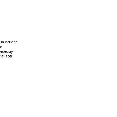
на основе
ле
ильному
риантов