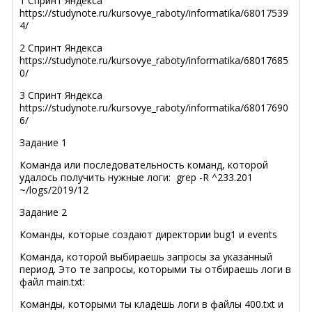
1 Спринт Яндекса
https://studynote.ru/kursovye_raboty/informatika/68017539
4/
2 Спринт Яндекса
https://studynote.ru/kursovye_raboty/informatika/68017685
0/
3 Спринт Яндекса
https://studynote.ru/kursovye_raboty/informatika/68017690
6/
Задание 1
Команда или последовательность команд, которой
удалось получить нужные логи: grep -R ^233.201
~/logs/2019/12
Задание 2
Команды, которые создают директории bug1 и events
Команда, которой выбираешь запросы за указанный
период. Это те запросы, которыми ты отбираешь логи в
файл main.txt:
Команды, которыми ты кладёшь логи в файлы 400.txt и