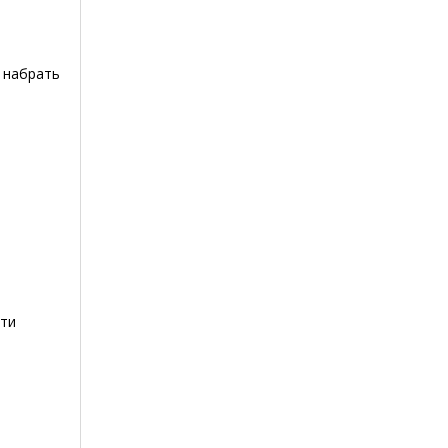
 набрать
сти