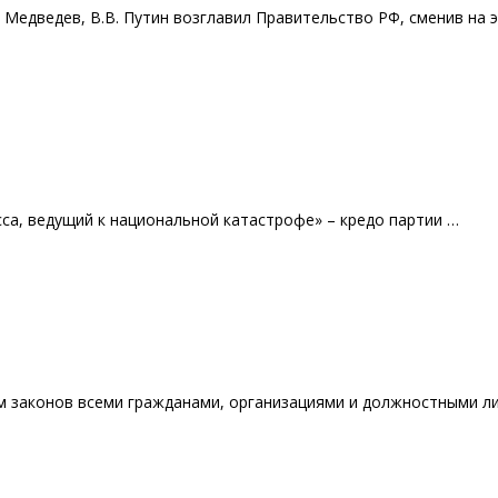
. Mедведев, B.B. Путин возглавил Правительство РФ, сменив на 
са, ведущий к национальной катастрофе» – кредо партии …
м законов всеми гражданами, организациями и должностными л