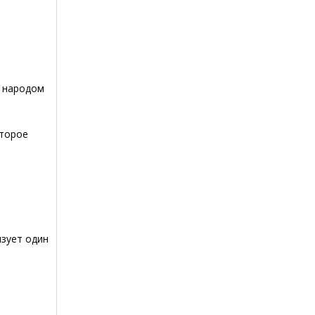
о народом
оторое
изует один