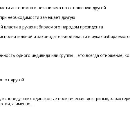
власти автономна и независима по отношению другой
 при необходимости замещает другую
й власти в руках избираемого народом президента
 исполнительной и законодательной власти в руках избираемог
енность одного индивида или группы – это всегда отношение, к
н от другой
й, исповедующих одинаковые политические доктрины», характер
ртии, а именно …