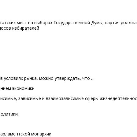
татских мест на выборах Государственной Думы, партия должна
лосов избирателей
в условиях рынка, можно утверждать, что …
ением экономики
ависимые, зависимые и взаимозависимые сферы жизнедеятельно
политики
 парламентской монархии