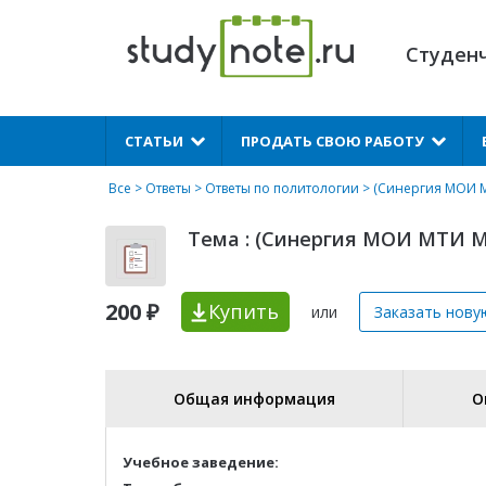
Студен
X
СТАТЬИ
ПРОДАТЬ СВОЮ РАБОТУ
Все
>
Ответы
>
Ответы по политологии
> (Синергия МОИ М
Тема : (Синергия МОИ МТИ М
200 ₽
Купить
или
Заказать нову
Общая информация
О
Учебное заведение: