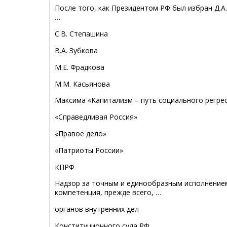
После того, как Президентом РФ был избран Д.А
…
С.В. Степашина
В.А. Зубкова
М.Е. Фрадкова
М.М. Касьянова
Mаксима «Kапитализм – путь социального регрес
«Справедливая Россия»
«Правое дело»
«Патриоты России»
КПРФ
Надзор за точным и единообразным исполнение
компетенция, прежде всего, …
органов внутренних дел
Конституционного суда РФ