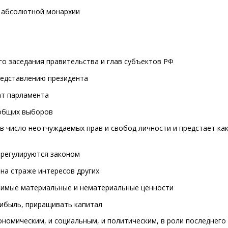
б абсолютной монархии
го заседания правительства и глав субъектов РФ
редставлению президента
ат парламента
еобщих выборов
в число неотчуждаемых прав и свобод личности и предстает ка
е регулируются законом
 на страже интересов других
ачимые материальные и нематериальные ценности
рибыль, приращивать капитал
номическим, и социальным, и политическим, в роли последнего