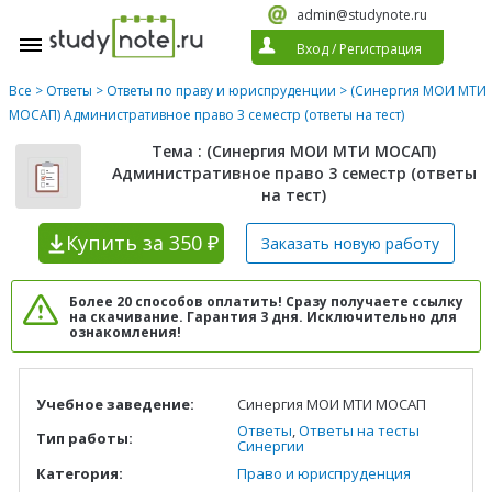
admin@studynote.ru
Вход
/
Регистрация
Все
>
Ответы
>
Ответы по праву и юриспруденции
> (Синергия МОИ МТИ
МОСАП) Административное право 3 семестр (ответы на тест)
Тема : (Синергия МОИ МТИ МОСАП)
Административное право 3 семестр (ответы
на тест)
Купить
за 350 ₽
Заказать новую
работу
Более 20 способов оплатить! Сразу получаете ссылку
на скачивание. Гарантия 3 дня. Исключительно для
ознакомления!
Учебное заведение:
Синергия МОИ МТИ МОСАП
Ответы
,
Ответы на тесты
Тип работы:
Синергии
Категория:
Право и юриспруденция