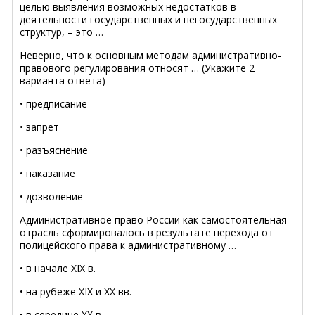
целью выявления возможных недостатков в
деятельности государственных и негосударственных
структур, – это …
Неверно, что к основным методам административно-
правового регулирования относят … (Укажите 2
варианта ответа)
• предписание
• запрет
• разъяснение
• наказание
• дозволение
Административное право России как самостоятельная
отрасль сформировалось в результате перехода от
полицейского права к административному …
• в начале ХIХ в.
• на рубеже ХIХ и ХХ вв.
• в середине ХХ в.