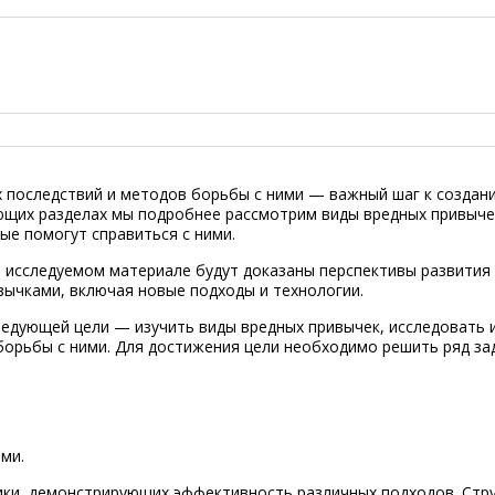
х последствий и методов борьбы с ними — важный шаг к создан
ющих разделах мы подробнее рассмотрим виды вредных привычек
ые помогут справиться с ними.
в исследуемом материале будут доказаны перспективы развития
вычками, включая новые подходы и технологии.
ледующей цели — изучить виды вредных привычек, исследовать 
орьбы с ними. Для достижения цели необходимо решить ряд за
ми.
тики, демонстрирующих эффективность различных подходов. Стр