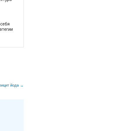
 себя
атегии
ицит йода →