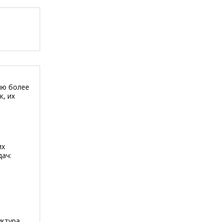
ию более
, их
их
дач:
уктура