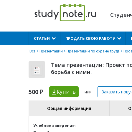
Студен
X
СТАТЬИ
ПРОДАТЬ СВОЮ РАБОТУ
Все
>
Презентации
>
Презентации по охране труда
> Прое
Тема презентации: Проект п
борьба с ними.
500 ₽
Купить
или
Заказать нову
Общая информация
О
Учебное заведение: