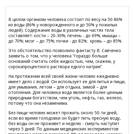
В целом организм человека состоит по весу на 50-86%
из воды (86% у новорожденного и до 50% у пожилых
людей). Содержание воды в различных частях тела
составляет: кости – 20-30%; печень - до 69%; мышцы –
до 70%; мозг – до 75%; почки - до 82%; кровь – до 85%.
Это обстоятельство позволило фантасту В. Савченко
заявить о том, что у человека “гораздо больше
оснований считать себя жидкостью, чем, скажем, у
сорокапроцентного раствора едкого натрия”.
На протяжении всей своей жизни человек ежедневно
имеет дело с водой. Он использует ее для питья и пищи,
для умывания, летом – для отдыха, зимой – для
отопления. Для человека вода является более ценным
природным богатством, чем уголь, нефть, газ, железо,
потому что она незаменима.
Без пищи человек может прожить около 50-ти дней,
если во время голодовки он будет пить пресную воду,
без воды он не проживет и неделю - смерть наступит
через 5 дней. По данным медицинских экспериментов