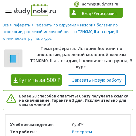
admin@studynote.ru
Вход
/
Регистрация
Все
>
Рефераты
>
Рефераты по хирургии
> История болезни по
онкологии, рак левой молочной железы T2N0M0, II а - стадии, II
клиническая группа, 5 курс.
Тема реферата: История болезни по
онкологии, рак левой молочной железы
T2N0M0, II а - стадии, II клиническая группа, 5
курс.
Купить
за 500 ₽
Заказать новую
работу
Более 20 способов оплатить! Сразу получаете ссылку
на скачивание. Гарантия 3 дня. Исключительно для
ознакомления!
Учебное заведение:
СурГУ
Тип работы:
Рефераты