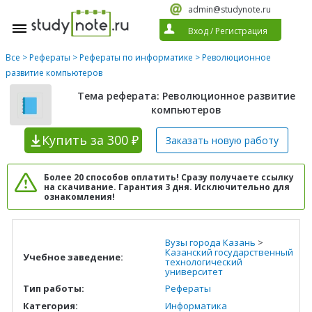
admin@studynote.ru
Вход
/
Регистрация
Все
>
Рефераты
>
Рефераты по информатике
> Революционное
развитие компьютеров
Тема реферата: Революционное развитие
компьютеров
Купить
за 300 ₽
Заказать новую
работу
Более 20 способов оплатить! Сразу получаете ссылку
на скачивание. Гарантия 3 дня. Исключительно для
ознакомления!
Вузы города Казань
>
Казанский государственный
Учебное заведение:
технологический
университет
Тип работы:
Рефераты
Категория:
Информатика