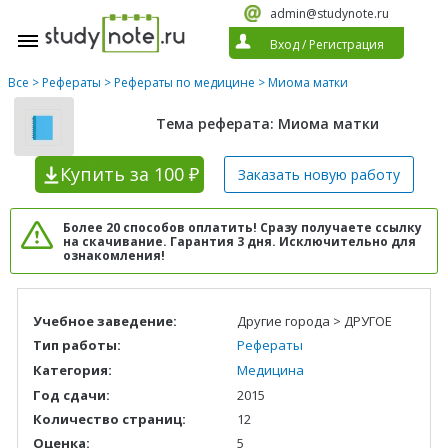
admin@studynote.ru
Вход
/
Регистрация
Все
>
Рефераты
>
Рефераты по медицине
> Миома матки
Тема реферата: Миома матки
Купить
за 100 ₽
Заказать новую
работу
Более 20 способов оплатить! Сразу получаете ссылку
на скачивание. Гарантия 3 дня. Исключительно для
ознакомления!
Учебное заведение:
Другие города > ДРУГОЕ
Тип работы:
Рефераты
Категория:
Медицина
Год сдачи:
2015
Количество страниц:
12
Оценка:
5