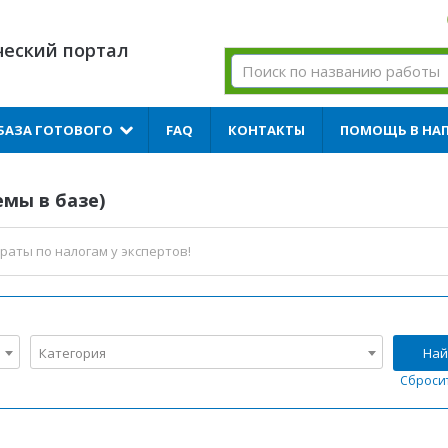
ческий портал
БАЗА ГОТОВОГО
FAQ
КОНТАКТЫ
ПОМОЩЬ В НА
емы в базе)
раты по налогам
у экспертов!
Категория
Най
Сброси