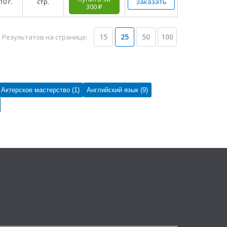
10 г.
стр.
Заказать
300 ₽
15
25
50
100
Результатов на странице:
Актерское мастерство (1)
Английский язык (9)