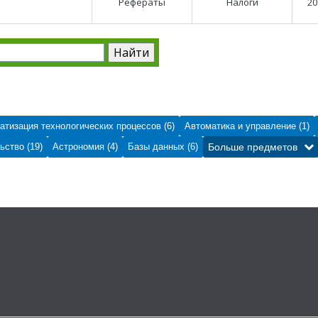
Рефераты
Налоги
20
атизация технологических процессов (6)
Автоматика и управление (1)
ьство (19)
Астрономия (4)
Базы данных (6)
Больше предметов