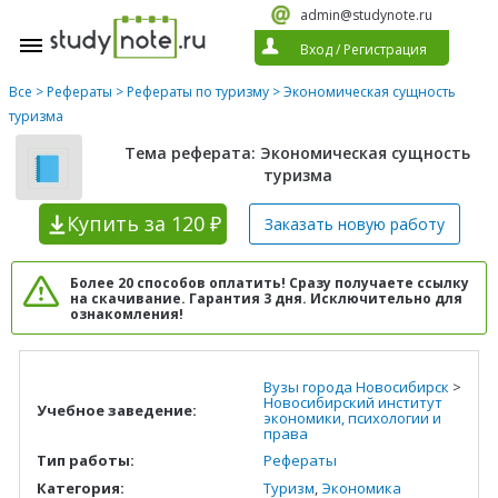
admin@studynote.ru
Вход
/
Регистрация
Все
>
Рефераты
>
Рефераты по туризму
> Экономическая сущность
туризма
Тема реферата: Экономическая сущность
туризма
Купить
за 120 ₽
Заказать новую
работу
Более 20 способов оплатить! Сразу получаете ссылку
на скачивание. Гарантия 3 дня. Исключительно для
ознакомления!
Вузы города Новосибирск
>
Новосибирский институт
Учебное заведение:
экономики, психологии и
права
Тип работы:
Рефераты
Категория:
Туризм
,
Экономика