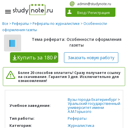
admin@studynote.ru
Вход
/
Регистрация
Все
>
Рефераты
>
Рефераты по журналистике
> Особенности
оформления газеты
Тема реферата: Особенности оформления
газеты
Купить
за 180 ₽
Заказать новую
работу
Более 20 способов оплатить! Сразу получаете ссылку
на скачивание. Гарантия 3 дня. Исключительно для
ознакомления!
Вузы города Екатеринбург
>
Уральский государственный
Учебное заведение:
университет имени
А.М.Горького
Тип работы:
Рефераты
Категория:
Журналистика