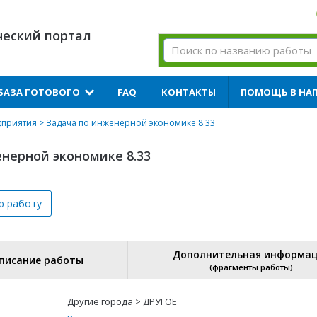
ческий портал
БАЗА ГОТОВОГО
FAQ
КОНТАКТЫ
ПОМОЩЬ В НА
дприятия
> Задача по инженерной экономике 8.33
нерной экономике 8.33
ю
работу
Дополнительная информа
писание работы
(фрагменты работы)
Другие города > ДРУГОЕ