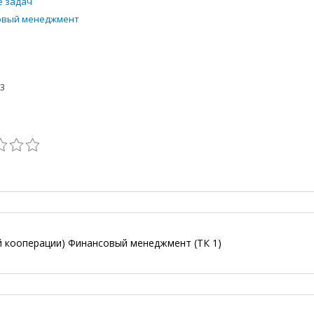
 задач
овый менеджмент
23
й кооперации) Финансовый менеджмент (ТК 1)