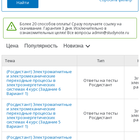
Найти
Более 20 способов оплаты! Сразу получаете ссылку на
скачивание. Гарантия 3 дня. Исключительно в
ознакомительных целях! Все вопросы admin@studynote.ru
Цена
Популярность
Новизна
Тема
Тип
К
(Росдистант) Электромагнитные
и электромеханические
Эл
переходные процессы в
Ответы на тесты
элек
электроэнергетических
Росдистант
ра
системах 4 курс (Задание 6
Вариант 1)
(Росдистант) Электромагнитные
и электромеханические
Эл
переходные процессы в
Ответы на тесты
элек
электроэнергетических
Росдистант
ра
системах 4 курс (Задание 5
Вариант 1)
(Росдистант) Электромагнитные