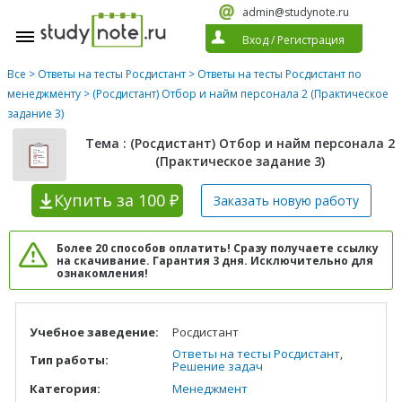
admin@studynote.ru
Вход
/
Регистрация
Все
>
Ответы на тесты Росдистант
>
Ответы на тесты Росдистант по
менеджменту
> (Росдистант) Отбор и найм персонала 2 (Практическое
задание 3)
Тема : (Росдистант) Отбор и найм персонала 2
(Практическое задание 3)
Купить
за 100 ₽
Заказать новую
работу
Более 20 способов оплатить! Сразу получаете ссылку
на скачивание. Гарантия 3 дня. Исключительно для
ознакомления!
Учебное заведение:
Росдистант
Ответы на тесты Росдистант
,
Тип работы:
Решение задач
Категория:
Менеджмент