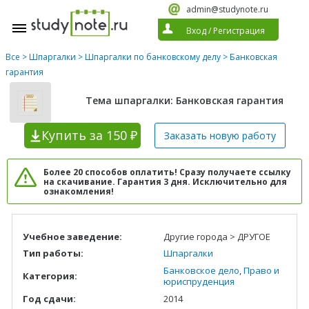
admin@studynote.ru
Вход
/
Регистрация
Все
>
Шпаргалки
>
Шпаргалки по банковскому делу
> Банковская
гарантия
Тема шпаргалки: Банковская гарантия
Купить
за 150 ₽
Заказать новую
работу
Более 20 способов оплатить! Сразу получаете ссылку
на скачивание. Гарантия 3 дня. Исключительно для
ознакомления!
Учебное заведение:
Другие города > ДРУГОЕ
Тип работы:
Шпаргалки
Банковское дело
,
Право и
Категория:
юриспруденция
Год сдачи:
2014