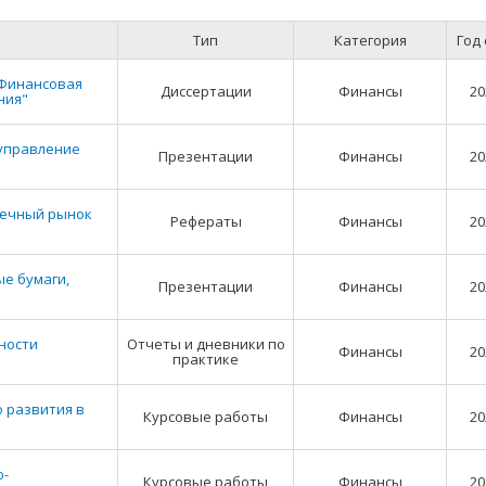
Тип
Категория
Год
"Финансовая
Диссертации
Финансы
20
ния"
 управление
Презентации
Финансы
20
течный рынок
Рефераты
Финансы
20
е бумаги,
Презентации
Финансы
20
ности
Отчеты и дневники по
Финансы
20
практике
 развития в
Курсовые работы
Финансы
20
о-
Курсовые работы
Финансы
20