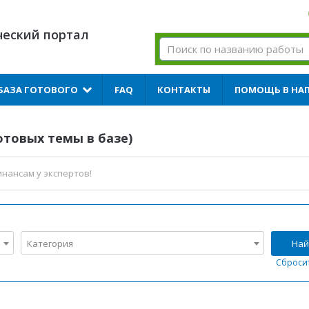
ческий портал
БАЗА ГОТОВОГО
FAQ
КОНТАКТЫ
ПОМОЩЬ В НА
отовых темы в базе)
инансам
у экспертов!
Категория
Най
Сброси