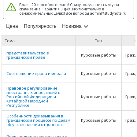
Более 20 способов оплаты! Сразу получаете ссылку на
скачивание. Гарантия 3 дня. Исключительно в
ознакомительных целях! Все вопросы admin@studynote.ru
Цена
Популярность
Новизна
Тема
Тип
К
представительство в
Курсовые работы
Гражд
гражданском праве
Соотношение права и морали
Курсовые работы
Гражд
Правовое регулирование
иностранных инвестиций в
Российской Федерации и
Курсовые работы
Гражд
Китайской Народной
Республике
Особенности доказывания в
гражданском процессе по делам
Курсовые работы
Гражд
об установлении отцовства
Производственная практика в