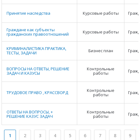
Принятие наследства
Курсовые работы
Гражд
Граждане как субъекты
Курсовые работы
Гражд
гражданских правоотношений
КРИМИНАЛИСТИКА ПРАКТИКА,
Бизнес план
Гражд
ТЕСТЫ, ЗАДАЧИ
ВОПРОСЫ НА ОТВЕТЫ, РЕШЕНИЕ
Контрольные
Гражд
ЗАДАЧ И КАЗУСЫ
работы
Контрольные
ТРУДОВОЕ ПРАВО , КРАССВОРД
Гражд
работы
ОТВЕТЫ НА ВОПРОСЫ, +
Контрольные
Гражд
РЕШЕНИЕ КАЗУС ЗАДАЧ
работы
1
2
3
4
5
6
7
8
9