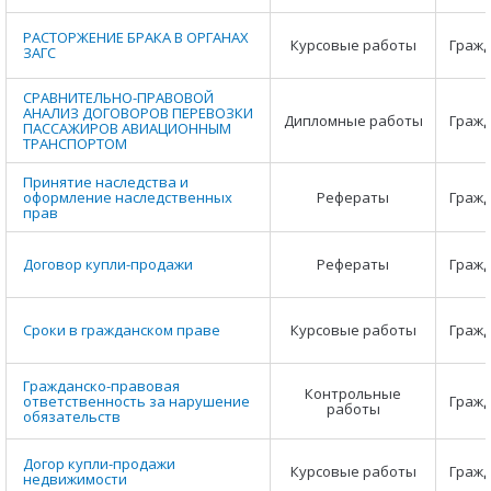
РАСТОРЖЕНИЕ БРАКА В ОРГАНАХ
Курсовые работы
Гражд
ЗАГС
СРАВНИТЕЛЬНО-ПРАВОВОЙ
АНАЛИЗ ДОГОВОРОВ ПЕРЕВОЗКИ
Дипломные работы
Гражд
ПАССАЖИРОВ АВИАЦИОННЫМ
ТРАНСПОРТОМ
Принятие наследства и
оформление наследственных
Рефераты
Гражд
прав
Договор купли-продажи
Рефераты
Гражд
Сроки в гражданском праве
Курсовые работы
Гражд
Гражданско-правовая
Контрольные
ответственность за нарушение
Гражд
работы
обязательств
Догор купли-продажи
Курсовые работы
Гражд
недвижимости