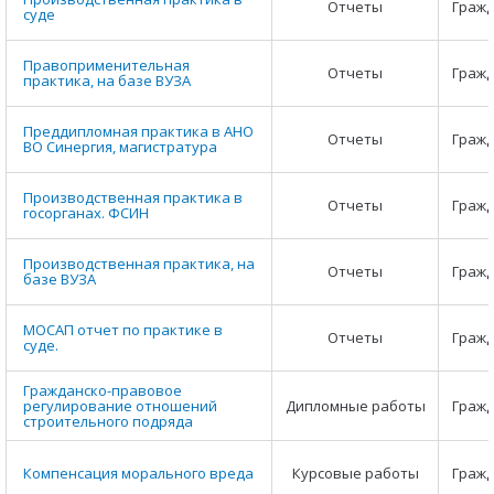
Отчеты
Гражд
суде
Правоприменительная
Отчеты
Гражд
практика, на базе ВУЗА
Преддипломная практика в АНО
Отчеты
Гражд
ВО Синергия, магистратура
Производственная практика в
Отчеты
Гражд
госорганах. ФСИН
Производственная практика, на
Отчеты
Гражд
базе ВУЗА
МОСАП отчет по практике в
Отчеты
Гражд
суде.
Гражданско-правовое
регулирование отношений
Дипломные работы
Гражд
строительного подряда
Компенсация морального вреда
Курсовые работы
Гражд