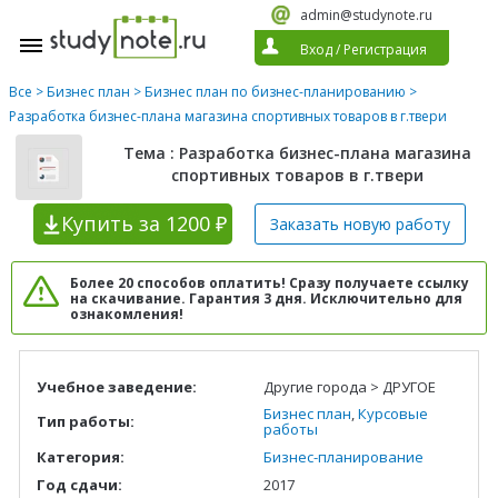
admin@studynote.ru
Вход
/
Регистрация
Все
>
Бизнес план
>
Бизнес план по бизнес-планированию
>
Разработка бизнес-плана магазина спортивных товаров в г.твери
Тема : Разработка бизнес-плана магазина
спортивных товаров в г.твери
Купить
за 1200 ₽
Заказать новую
работу
Более 20 способов оплатить! Сразу получаете ссылку
на скачивание. Гарантия 3 дня. Исключительно для
ознакомления!
Учебное заведение:
Другие города > ДРУГОЕ
Бизнес план
,
Курсовые
Тип работы:
работы
Категория:
Бизнес-планирование
Год сдачи:
2017