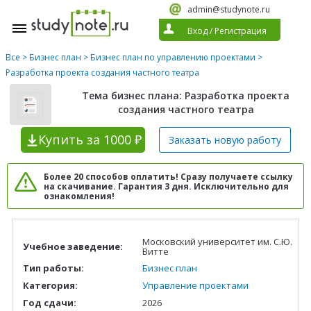
admin@studynote.ru
Вход
/
Регистрация
Все
>
Бизнес план
>
Бизнес план по управлению проектами
>
Разработка проекта создания частного театра
Тема бизнес плана: Разработка проекта
создания частного театра
Купить
за 1000 ₽
Заказать новую
работу
Более 20 способов оплатить! Сразу получаете ссылку
на скачивание. Гарантия 3 дня. Исключительно для
ознакомления!
Московский университет им. С.Ю.
Учебное заведение:
Витте
Тип работы:
Бизнес план
Категория:
Управление проектами
Год сдачи:
2026