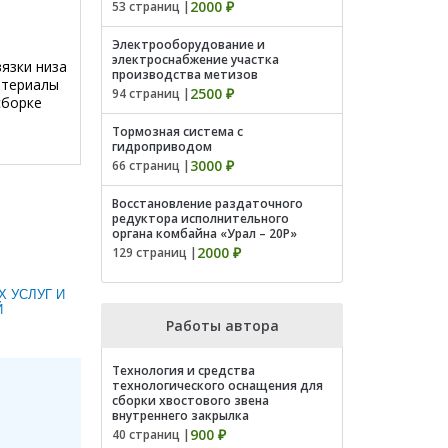
2000 ₽
53 страниц |
Электрооборудование и
электроснабжение участка
вязки низа
производства метизов
атериалы
2500 ₽
94 страниц |
сборке
Тормозная система с
гидроприводом
3000 ₽
66 страниц |
Восстановление раздаточного
редуктора исполнительного
органа комбайна «Урал – 20Р»
2000 ₽
129 страниц |
 УСЛУГ И
Й
Работы автора
Технология и средства
технологического оснащения для
сборки хвостового звена
внутреннего закрылка
900 ₽
40 страниц |