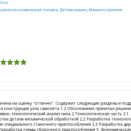
боты
 ракетно-космическая техника
,
Детали машин
,
Машиностроение
енена на оценку "отлично". Содержит следующие разделы и под
ка конструкции узла самолёта 1.2 Обоснование принятых решени
ивно-технологический анализ низа 2.Технологическая часть 2.1
тки детали механической обработкой 2.2 Разработка технолог
е специального станочного приспособления 2.3 Разработка ди
 Разработка схемы сборочного приспособления 3. Экономическая