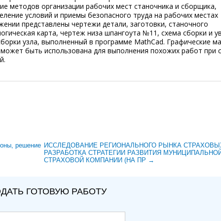
ие методов организации рабочих мест станочника и сборщика,
еление условий и приемы безопасного труда на рабочих местах
ении представлены чертежи детали, заготовки, станочного
огическая карта, чертеж низа шпангоута №11, схема сборки и у
сборки узла, выполненный в программе MathCad. Графические м
 может быть использована для выполнения похожих работ при 
й.
роны, решение
ИССЛЕДОВАНИЕ РЕГИОНАЛЬНОГО РЫНКА СТРАХОВЫХ
РАЗРАБОТКА СТРАТЕГИИ РАЗВИТИЯ МУНИЦИПАЛЬНО
СТРАХОВОЙ КОМПАНИИ (НА ПР →
ДАТЬ ГОТОВУЮ РАБОТУ