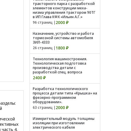
тракторного парка с разработкой
элементов конструкции меха-
низма управления трактором 90ТГ
в ИП Глава КФХ «Ильин А.Г.»
2000 ₽
96 страниц |
Назначение, устройство и работа
тормозной системы автомобиля
ЗИЛ-4333
1800 ₽
26 страниц |
Технология машиностроения.
Технологическая подготовка
производства детали с
разработкой спец. вопроса
2400 ₽
Разработка технологического
процесса детали типа «Крышка» на
фрезерно-программном
оборудовании».
разделы:
2000 ₽
63 страниц |
й
ической
Измерительный модуль толщины
изоляции при изготовлении
рективных
электрического кабеля
 часть 4.