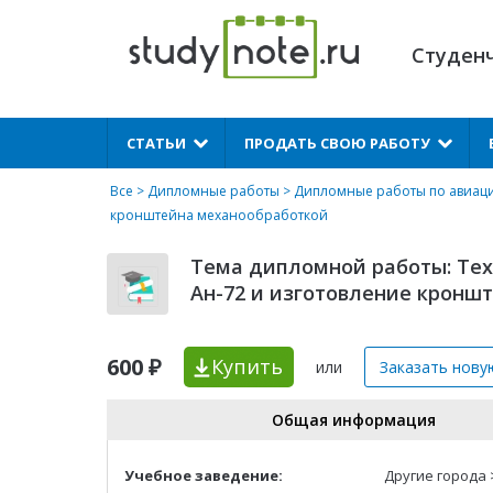
Студен
X
СТАТЬИ
ПРОДАТЬ СВОЮ РАБОТУ
Все
>
Дипломные работы
>
Дипломные работы по авиаци
кронштейна механообработкой
Тема дипломной работы: Тех
Ан-72 и изготовление кронш
600 ₽
Купить
или
Заказать нову
Общая информация
Учебное заведение:
Другие города 