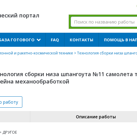
ческий портал
БАЗА ГОТОВОГО
FAQ
КОНТАКТЫ
ПОМОЩЬ В НА
онной и ракетно-космической технике
> Технология сборки низа шпанго
нология сборки низа шпангоута №11 самолета 
тейна механообработкой
ю
работу
Описание работы
> ДРУГОЕ