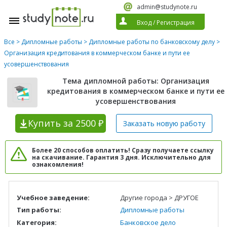
admin@studynote.ru
Вход
/
Регистрация
Все
>
Дипломные работы
>
Дипломные работы по банковскому делу
>
Организация кредитования в коммерческом банке и пути ее
усовершенствования
Тема дипломной работы: Организация
кредитования в коммерческом банке и пути ее
усовершенствования
Купить
за 2500 ₽
Заказать новую
работу
Более 20 способов оплатить! Сразу получаете ссылку
на скачивание. Гарантия 3 дня. Исключительно для
ознакомления!
Учебное заведение:
Другие города > ДРУГОЕ
Тип работы:
Дипломные работы
Категория:
Банковское дело