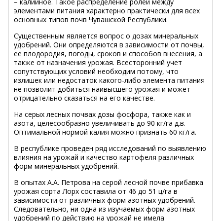
– калийное. Такое распределение ролей между
элементами питания характерно практически для всех
основных типов почв Чувашской Республики.
Существенным является вопрос о дозах минеральных
удобрений. Они определяются в зависимости от почвы,
ее плодородия, погоды, сроков и способов внесения, а
также от назначения урожая. Всесторонний учет
сопутствующих условий необходим потому, что
излишек или недостаток какого-либо элемента питания
не позволит добиться наивысшего урожая и может
отрицательно сказаться на его качестве.
На серых лесных почвах дозы фосфора, также как и
азота, целесообразно увеличивать до 90 кг/га д.в.
Оптимальной нормой калия можно признать 60 кг/га.
В республике проведен ряд исследований по выявлению
влияния на урожай и качество картофеля различных
форм минеральных удобрений.
В опытах А.А. Петрова на серой лесной почве прибавка
урожая сорта Лорх составила от 46 до 51 ц/га в
зависимости от различных форм азотных удобрений.
Следовательно, ни одна из изучаемых форм азотных
удобрений по действию на урожай не имела