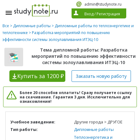
admin@studynote.ru
Вход
/
Регистрация
Все
>
Дипломные работы
>
Дипломные работы по теплоэнергетике и
теплотехнике
> Разработка мероприятий по повышению
эффективности системы золоулавливания ИТЭЦ-10
Тема дипломной работы: Разработка
мероприятий по повышению эффективности
системы золоулавливания ИТЭЦ-10
Купить
за 1200 ₽
Заказать новую
работу
Более 20 способов оплатить! Сразу получаете ссылку
на скачивание. Гарантия 3 дня. Исключительно для
ознакомления!
Учебное заведение:
Другие города > ДРУГОЕ
Тип работы:
Дипломные работы
Теплоэнергетика и